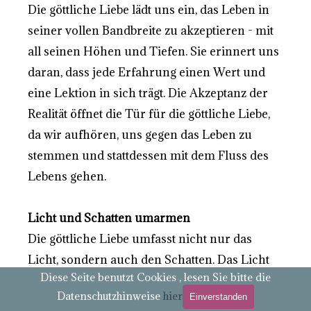
Die göttliche Liebe lädt uns ein, das Leben in
seiner vollen Bandbreite zu akzeptieren - mit
all seinen Höhen und Tiefen. Sie erinnert uns
daran, dass jede Erfahrung einen Wert und
eine Lektion in sich trägt. Die Akzeptanz der
Realität öffnet die Tür für die göttliche Liebe,
da wir aufhören, uns gegen das Leben zu
stemmen und stattdessen mit dem Fluss des
Lebens gehen.
Licht und Schatten umarmen
Die göttliche Liebe umfasst nicht nur das
Licht, sondern auch den Schatten. Das Licht
Diese Seite benutzt Cookies , lesen Sie bitte die
repräsentiert die Freude, die Liebe, das Glück
Datenschutzhinweise
hier
Einverstanden
und die positiven Aspekte des Lebens. Der