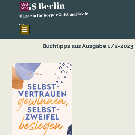
KGS Berlin
Direkt zum Seiteninhalt
KGS
ABO
Magazin für Körper Geist und Seele
Menü überspringen
Buchtipps aus Ausgabe 1/2-2023