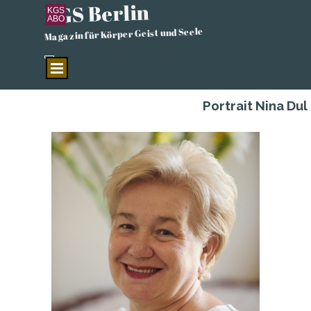
KGS Berlin
Direkt zum Seiteninhalt
KGS
ABO
Magazin für Körper Geist und Seele
Menü überspringen
Portrait Nina Dul