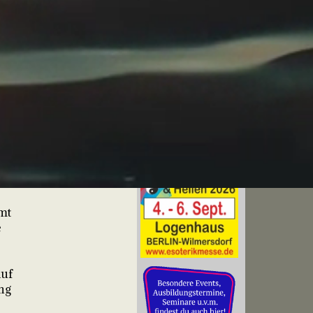
mt
e
Auf
ng