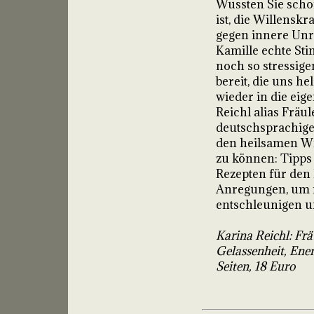
Wussten Sie scho
ist, die Willenskr
gegen innere Unr
Kamille echte Sti
noch so stressige
bereit, die uns h
wieder in die eig
Reichl alias Fräu
deutschsprachige
den heilsamen Wi
zu können: Tipps
Rezepten für den
Anregungen, um mi
entschleunigen un
Karina Reichl: Fr
Gelassenheit, Ener
Seiten, 18 Euro