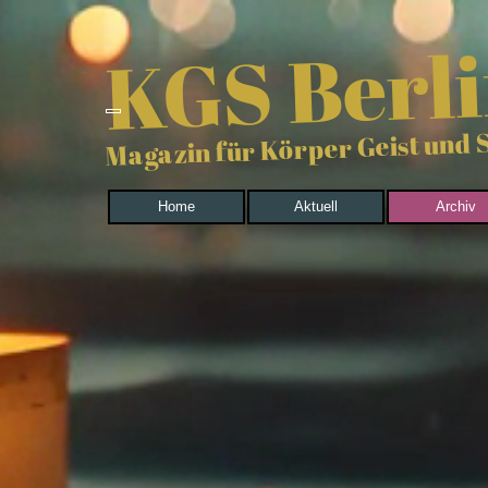
Direkt zum Seiteninhalt
KGS Berl
Magazin für Körper Geist und 
Home
Aktuell
Archiv
▼