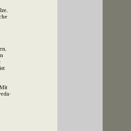
ze,
sche
en,
en
e
st
Mit
veda-