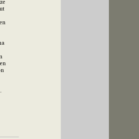
ze
ut
den
na
n
ren
on
.