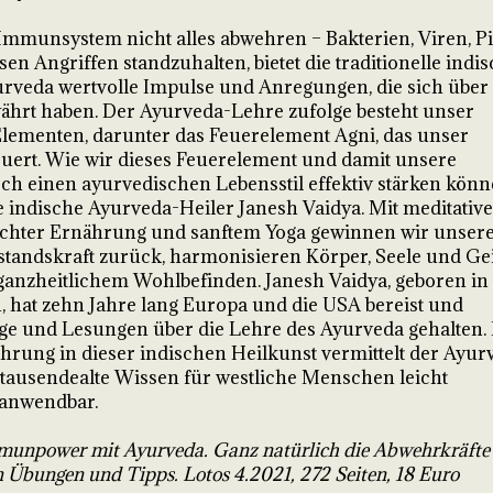
mmunsystem nicht alles abwehren – Bakterien, Viren, Pil
en Angriffen standzuhalten, bietet die traditionelle indi
urveda wertvolle Impulse und Anregungen, die sich über
ährt haben. Der Ayurveda-Lehre zufolge besteht unser
Elementen, darunter das Feuerelement Agni, das unser
ert. Wie wir dieses Feuerelement und damit unsere
h einen ayurvedischen Lebensstil effektiv stärken könn
e indische Ayurveda-Heiler Janesh Vaidya. Mit meditativ
chter Ernährung und sanftem Yoga gewinnen wir unser
standskraft zurück, harmonisieren Körper, Seele und Gei
ganzheitlichem Wohlbefinden. Janesh Vaidya, geboren in
 hat zehn Jahre lang Europa und die USA bereist und
äge und Lesungen über die Lehre des Ayurveda gehalten. 
hrung in dieser indischen Heilkunst vermittelt der Ayur
rtausendealte Wissen für westliche Menschen leicht
 anwendbar.
munpower mit Ayurveda. Ganz natürlich die Abwehrkräfte
n Übungen und Tipps. Lotos 4.2021, 272 Seiten, 18 Euro