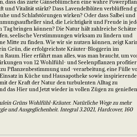
n, dass das zarte Gänseblümchen eine wahre Powerpflan
aft und Vitalität stärkt? Dass Lavendelblüten verblüffend g
uhe und Schlafstörungen wirken? Oder dass Salbei und
mmungsaufheller sind, die Leichtigkeit und Freude in je
n Tag bringen können? Die Natur hält zahlreiche Schätze
elfen, seelische Verstimmungen wirksam zu lindern und
ene Mitte zu finden. Wie wir sie nutzen können, zeigt Kari
lein Grün, die erfolgreichste Kräuter-Bloggerin im
n Raum. Hier erfährt man alles, was man braucht, um vo
rkungen von 12 Wohlfühl- und Seelenpflanzen profitie
 zu Pflanzenbestimmung und -verarbeitung, eine Fülle v
 Einsatz in Küche und Hausapotheke sowie inspirierende
t der Kraft der Natur den turbulenten Alltag zu
d das Hier und Jetzt wieder in vollen Zügen zu genießen
äulein Grüns Wohlfühl-Kräuter. Natürliche Wege zu mehr
gie und Ausgeglichenheit. Integral 3.2021, Hardcover, 160