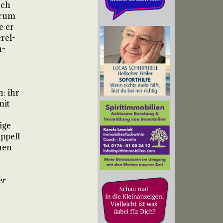
Ich
arum
e er
rel-
n-
: ihr
mit
ige
ppell
nen
er