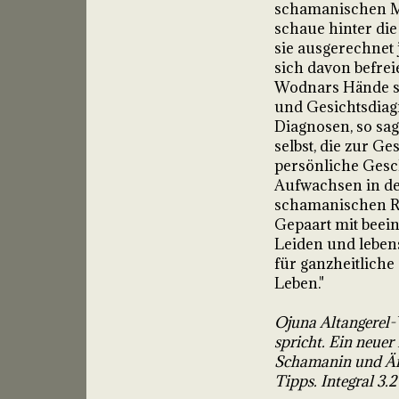
schamanischen My
schaue hinter die
sie ausgerechnet j
sich davon befrei
Wodnars Hände sin
und Gesichtsdiagn
Diagnosen, so sagt
selbst, die zur Ge
persönliche Gesc
Aufwachsen in de
schamanischen Rea
Gepaart mit beein
Leiden und lebens
für ganzheitlich
Leben."
Ojuna Altangerel
spricht. Ein neuer
Schamanin und Ärz
Tipps. Integral 3.