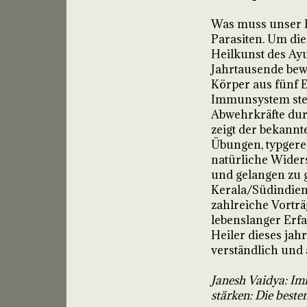
Was muss unser I
Parasiten. Um dies
Heilkunst des Ay
Jahrtausende bew
Körper aus fünf 
Immunsystem steu
Abwehrkräfte durc
zeigt der bekannt
Übungen, typgere
natürliche Wider
und gelangen zu 
Kerala/Südindien,
zahlreiche Vortr
lebenslanger Erfa
Heiler dieses jah
verständlich und
Janesh Vaidya: Im
stärken: Die beste