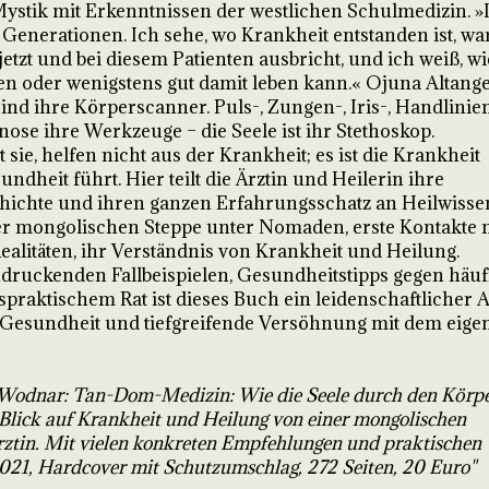
stik mit Erkenntnissen der westlichen Schulmedizin. »
 Generationen. Ich sehe, wo Krankheit entstanden ist, w
etzt und bei diesem Patienten ausbricht, und ich weiß, wi
en oder wenigstens gut damit leben kann.« Ojuna Altange
d ihre Körperscanner. Puls-, Zungen-, Iris-, Handlinie
ose ihre Werkzeuge – die Seele ist ihr Stethoskop.
 sie, helfen nicht aus der Krankheit; es ist die Krankheit
sundheit führt. Hier teilt die Ärztin und Heilerin ihre
hichte und ihren ganzen Erfahrungsschatz an Heilwissen
r mongolischen Steppe unter Nomaden, erste Kontakte 
litäten, ihr Verständnis von Krankheit und Heilung.
druckenden Fallbeispielen, Gesundheitstipps gegen häuf
praktischem Rat ist dieses Buch ein leidenschaftlicher A
e Gesundheit und tiefgreifende Versöhnung mit dem eige
-Wodnar: Tan-Dom-Medizin: Wie die Seele durch den Körp
 Blick auf Krankheit und Heilung von einer mongolischen
tin. Mit vielen konkreten Empfehlungen und praktischen
2021, Hardcover mit Schutzumschlag, 272 Seiten, 20 Euro"