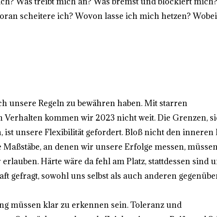
ich? Was treibt mich an? Was bremst und blockiert mich
oran scheitere ich? Wovon lasse ich mich hetzen? Wobei
ch unsere Regeln zu bewähren haben. Mit starren
n Verhalten kommen wir 2023 nicht weit. Die Grenzen, si
 ist unsere Flexibilität gefordert. Bloß nicht den inneren 
 Die Maßstäbe, an denen wir unsere Erfolge messen, müsse
erlauben. Härte wäre da fehl am Platz, stattdessen sind 
ft gefragt, sowohl uns selbst als auch anderen gegenüber
g müssen klar zu erkennen sein. Toleranz und