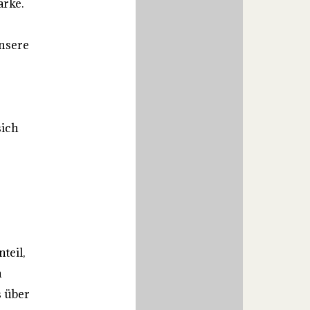
ärke.
unsere
sich
teil,
n
 über