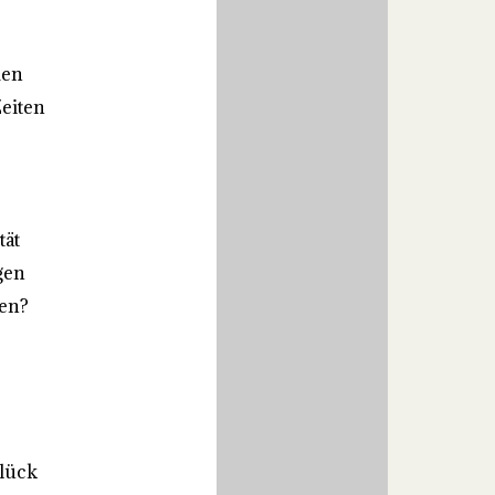
men
eiten
tät
gen
ren?
Glück