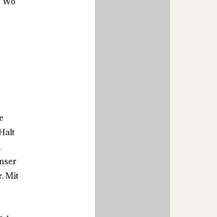
? Wo
e
Halt
n
unser
. Mit