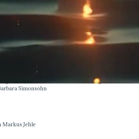
Februar 2023
esausblick 2023 … von Markus Jehle
r
lz
Jari
 … von Peter Maier
ammen leben … von Björn Geitmann
im eigenen Innern … von Paramahansa Yogananda
 Barbara Simonsohn
n Markus Jehle