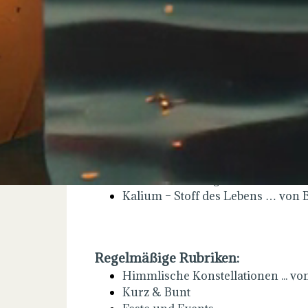
ARTIKEL aus der Ausgabe Januar/
Himmlische Konstellationen Jahr
Ist das wahr? ... von Wolf Schneide
Körperresilienz … von Isabel Scho
Ein guter Mensch sein ... von Elke 
Eine Almkuh opfert sich für mich
Respektvoll auf dieser Welt zus
Die Auferstehung des Christus 
Kalium – Stoff des Lebens … von
Regelmäßige Rubriken:
Himmlische Konstellationen ... vo
Kurz & Bunt