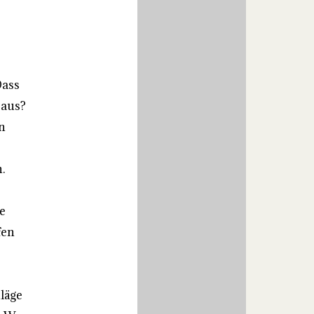
Dass
raus?
n
.
e
fen
läge