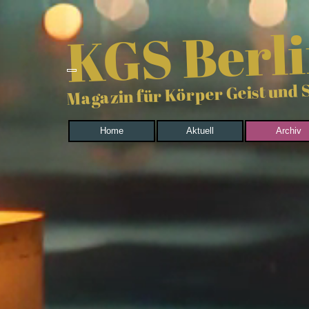
Direkt zum Seiteninhalt
KGS Berl
Magazin für Körper Geist und 
Home
Aktuell
Archiv
▼